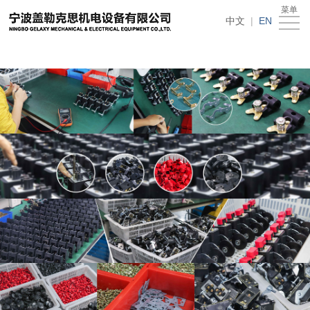
在线买世界杯平台
菜单
Home
中文
|
EN
About
Us
News
Products
Recruitment
Download
Feedback
Contact
Us