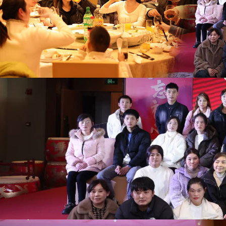
世
界
杯
平
台-
世
界
杯
（中
国）