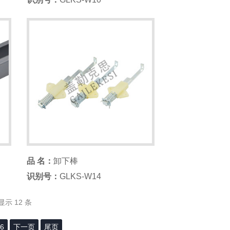
品 名：
卸下棒
识别号：
GLKS-W14
显示 12 条
6
下一页
尾页