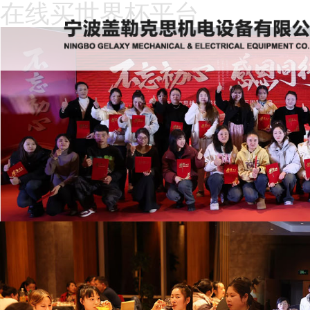
在线买世界杯平台
在
线
关
买
于
新
世
我
闻
产
界
们
动
品
人
杯
态
中
才
下
平
心
招
载
客
台
聘
中
户
在
心
留
线
言
买