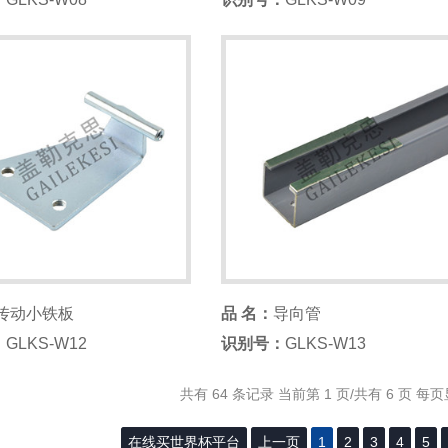
传动小铁板
品 名：
导向管
：
GLKS-W12
识别号：
GLKS-W13
共有 64 条记录 当前第 1 页/共有 6 页 每页
在线买世界杯平台
上一页
1
2
3
4
5