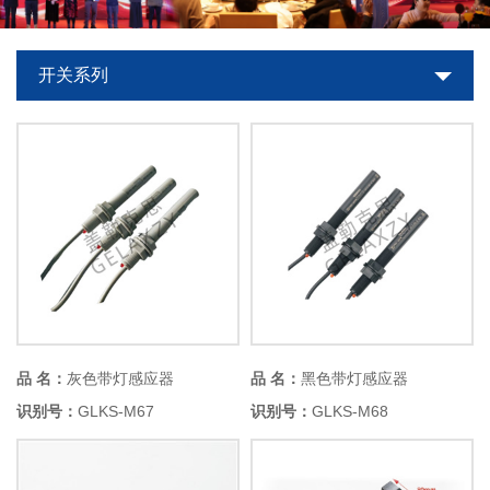
世
开关系列
界
杯
平
台-
世
界
杯
品 名：
灰色带灯感应器
品 名：
黑色带灯感应器
识别号：
GLKS-M67
识别号：
GLKS-M68
（中
国）