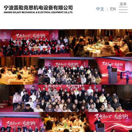
在线买世界杯平台
菜单
在
中文
|
EN
线
关
买
于
新
世
我
闻
产
界
们
动
品
人
杯
态
中
才
下
平
心
招
载
客
台
聘
中
户
在
心
留
线
言
买