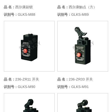
品 名：
西尔康副锁
品 名：
西尔康触点（方）
识别号：
GLKS-M88
识别号：
GLKS-M89
品 名：
236-ZR11 开关
品 名：
236-ZR33 开关
识别号：
GLKS-M90
识别号：
GLKS-M91