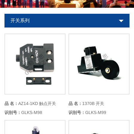
世
开关系列
界
杯
平
台-
世
界
杯
品 名：
AZ14-1KD 触点开关
品 名：
1370B 开关
识别号：
GLKS-M98
识别号：
GLKS-M99
（中
国）