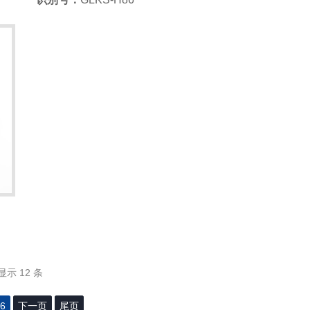
显示 12 条
6
下一页
尾页