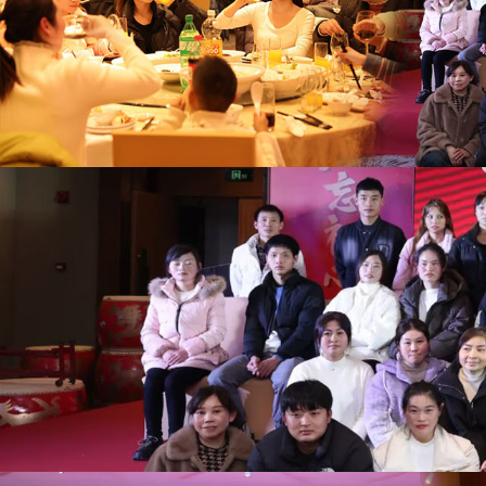
世
界
杯
平
台-
世
界
杯
（中
国）