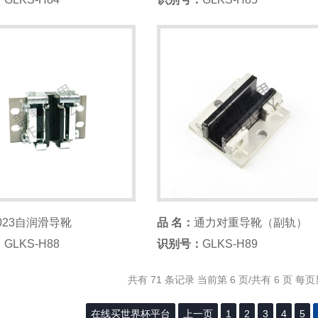
023自润滑导靴
品 名：
通力对重导靴（副轨）
：
GLKS-H88
识别号：
GLKS-H89
共有 71 条记录 当前第 6 页/共有 6 页 每页
在线买世界杯平台
上一页
1
2
3
4
5