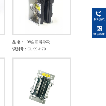
服务热线
微信客服
品 名：
L08自润滑导靴
识别号：
GLKS-H79