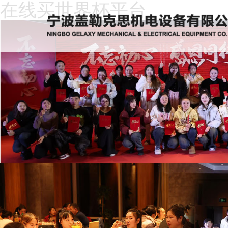
在线买世界杯平台
在
线
关
买
于
新
世
我
闻
产
界
们
动
品
人
杯
态
中
才
下
平
心
招
载
客
台
聘
中
户
在
心
留
线
言
买