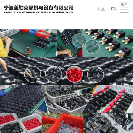
在线买世界杯平台
菜单
Home
中文
|
EN
About
Us
News
Products
Recruitment
Download
Feedback
Contact
Us