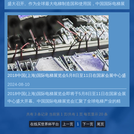
盛大召开。作为全球最大电梯制造国和使用国，中国国际电梯展
成为世界最大电梯展之一，每届展会都会吸引全球知名电梯制造
商及部件企业参展。上海三...
2018中国(上海)国际电梯展览会5月8日至11日在国家会展中心盛
大...
2024-08-10
2018中国(上海)国际电梯展览会即将于5月8日至11日在国家会展
中心盛大开幕。中国国际电梯展览会汇聚了全球电梯产业的精
粹，是世界上最大规模的电梯展览会。
共有 3 条记录 当前第 1 页/共有 1 页 每页显示 20 条
在线买世界杯平台
上一页
1
下一页
尾页