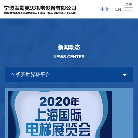
在线买世界杯平台
菜单
在
中文
|
EN
线
关
买
于
新
新闻动态
世
我
闻
产
NEWS CENTER
界
们
动
品
人
在线买世界杯平台
杯
态
中
才
下
平
心
招
载
客
台
聘
中
户
在
心
留
线
言
买