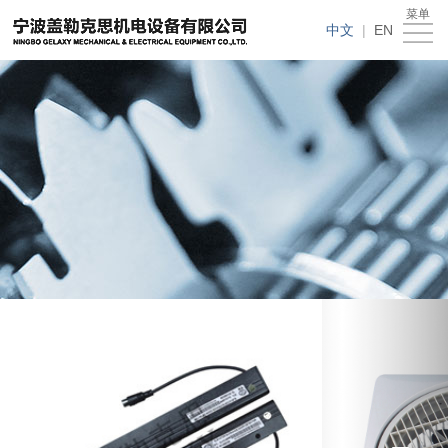
在线买世界杯平台
菜单
在
中文
|
EN
线
关
买
于
新
世
我
闻
产
界
们
动
品
人
杯
态
中
才
下
平
心
招
载
客
台
聘
中
户
在
心
留
线
言
买