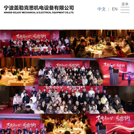
在线买世界杯平台
菜单
在
中文
|
EN
线
关
买
于
新
世
我
闻
产
界
们
动
品
人
杯
态
中
才
下
平
心
招
载
客
台
聘
中
户
在
心
留
线
言
买