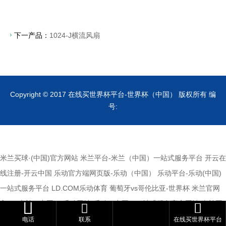
.
下一产品：
1024-J横流风扇
Copyright © 2017 在线买世界杯平台-世界杯（中国） 版权所有 编
号:
米兰买球·(中国)官方网站
米兰平台-米兰（中国）一站式服务平台
开云在
线注册-开云中国
乐动官方端网页版-乐动（中国）
乐动平台-乐动(中国)
一站式服务平台
LD.COM乐动体育
葡萄牙vs哥伦比亚-世界杯
米兰官网

入口_米兰（中国）
乐动网站-乐动（中国）一站式服务官方网站
米兰平

台-米兰官方网站（中国）
电话
联系
在线买世界杯平台