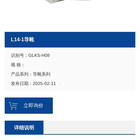
L14-1导靴
识别号：GLKS-H08
规 格：
产品系列：导靴系列
发布日期：2025-02-11
立即询价
详细说明