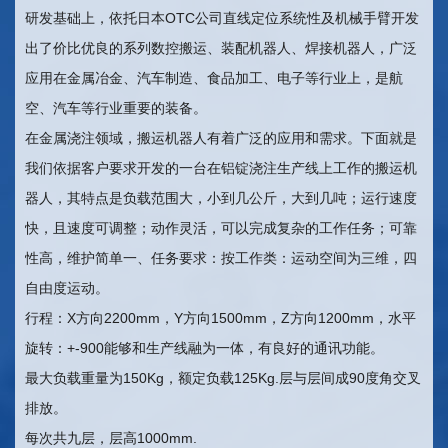
研发基础上，依托日本OTC公司直线定位系统性及机械手臂开发
世
出了价比优良的系列数控搬运、装配机器人、焊接机器人，广泛
界
应用在金属冶金、汽车制造、食品加工、电子等行业上，是航
空、汽车等行业重要的装备。
杯
在金属浇注领域，搬运机器人有着广泛的应用和需求。下面就是
平
我们依据客户要求开发的一台在铝锭浇注生产线上工作的搬运机
器人，其特点是负载范围大，小到几公斤，大到几吨；运行速度
台-
快，且速度可调整；动作灵活，可以完成复杂的工作任务；可靠
世
性高，维护简单一、任务要求：按工作类：运动空间为三维，四
自由度运动。
界
行程：X方向2200mm，Y方向1500mm，Z方向1200mm，水平
杯
旋转：+-900能够和生产线融为一体，有良好的通讯功能。
最大负载重量为150Kg，额定负载125Kg.层与层间成90度角交叉
（中
排放。
国）
每次共九层，层高1000mm.