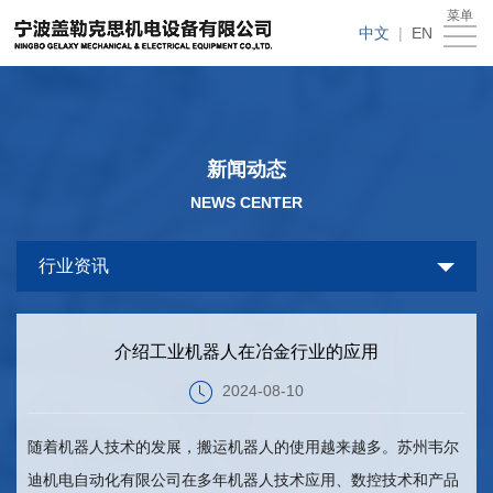
在线买世界杯平台
菜单
在
中文
|
EN
线
关
买
于
新
新闻动态
世
我
闻
产
NEWS CENTER
界
们
动
品
人
行业资讯
杯
态
中
才
下
平
心
招
载
客
介绍工业机器人在冶金行业的应用
台
聘
中
户
在
2024-08-10
心
留
线
随着机器人技术的发展，搬运机器人的使用越来越多。苏州韦尔
言
买
迪机电自动化有限公司在多年机器人技术应用、数控技术和产品