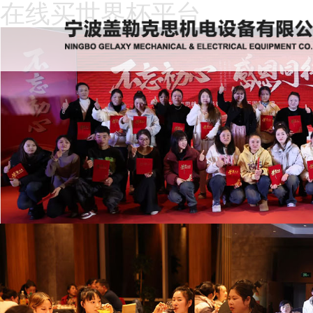
在线买世界杯平台
在
线
关
买
于
新
世
我
闻
产
界
们
动
品
人
杯
态
中
才
下
平
心
招
载
客
台
聘
中
户
在
心
留
线
言
买