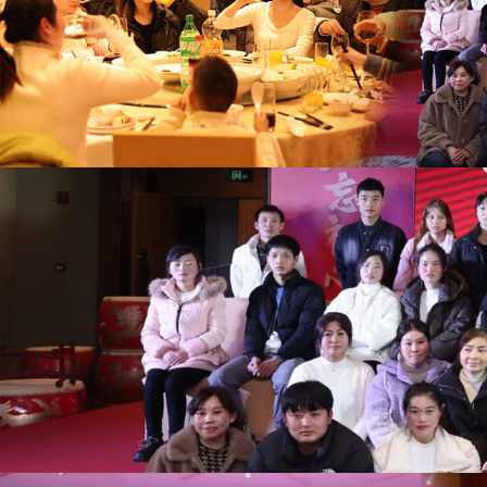
世
界
杯
平
台-
世
界
杯
（中
国）