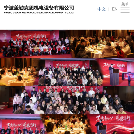
在线买世界杯平台
菜单
在
中文
|
EN
线
关
买
于
新
世
我
闻
产
界
们
动
品
人
杯
态
中
才
下
平
心
招
载
客
台
聘
中
户
在
心
留
线
言
买