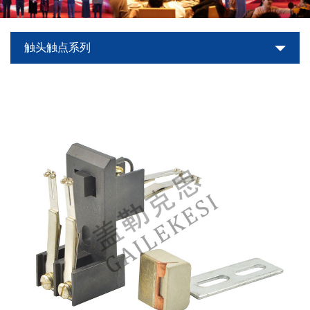
世
触头触点系列
界
杯
平
台-
世
界
杯
（中
国）