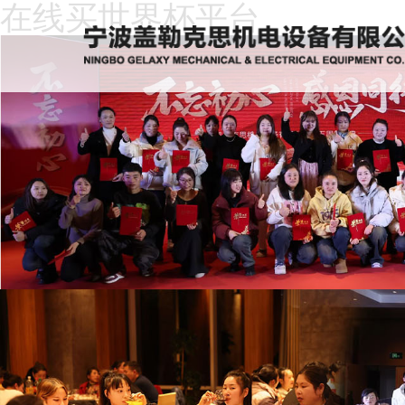
在线买世界杯平台
在
线
关
买
于
新
世
我
闻
产
界
们
动
品
人
杯
态
中
才
下
平
心
招
载
客
台
聘
中
户
在
心
留
线
言
买