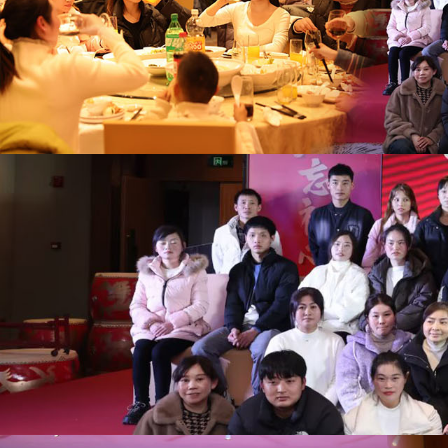
世
界
杯
平
台-
世
界
杯
（中
国）