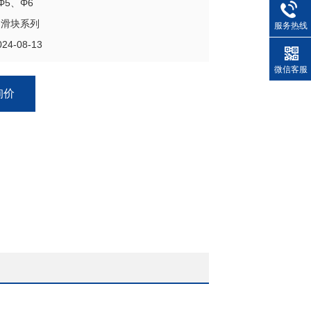
Φ5、Φ6
门滑块系列
服务热线
4-08-13
微信客服
询价