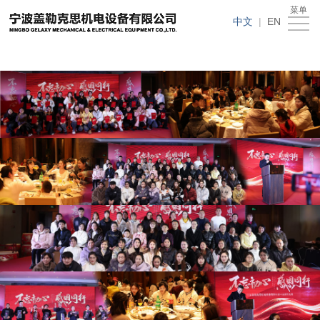
在线买世界杯平台
菜单
在
中文
|
EN
线
关
买
于
新
世
我
闻
产
界
们
动
品
人
杯
态
中
才
下
平
心
招
载
客
台
聘
中
户
在
心
留
线
言
买