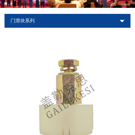
世
门滑块系列
界
杯
平
台-
世
界
杯
（中
国）