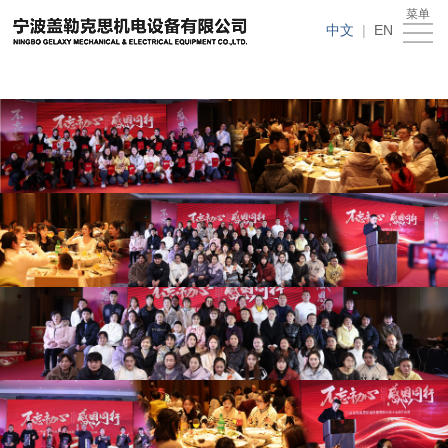
在线买世界杯平台
菜单
在
中文
|
EN
线
关
买
于
新
世
我
闻
产
界
们
动
品
人
杯
态
中
才
下
平
心
招
载
客
台
聘
中
户
在
心
留
线
言
买