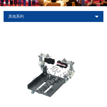
世
其他系列
界
杯
平
台-
世
界
杯
（中
国）