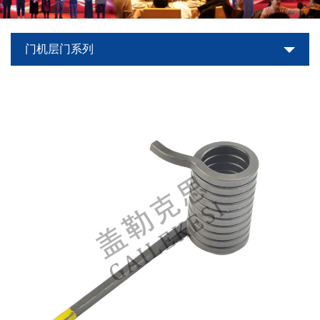
世
门机层门系列
界
杯
平
台-
世
界
杯
（中
国）