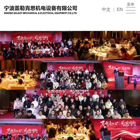
在线买世界杯平台
菜单
在
中文
|
EN
线
关
买
于
新
世
我
闻
产
界
们
动
品
人
杯
态
中
才
下
平
心
招
载
客
台
聘
中
户
在
心
留
线
言
买