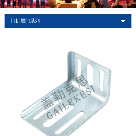
世
门机层门系列
界
杯
平
台-
世
界
杯
（中
国）