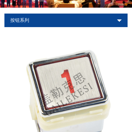
世
按钮系列
界
杯
平
台-
世
界
杯
（中
国）