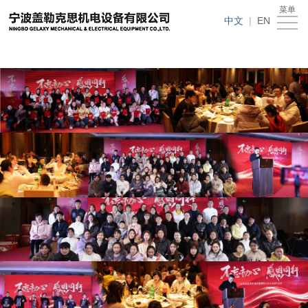
在线买世界杯平台
菜单
在
中文
|
EN
线
关
买
于
新
世
我
闻
产
界
们
动
品
人
杯
态
中
才
下
平
心
招
载
客
台
聘
中
户
在
心
留
线
言
买