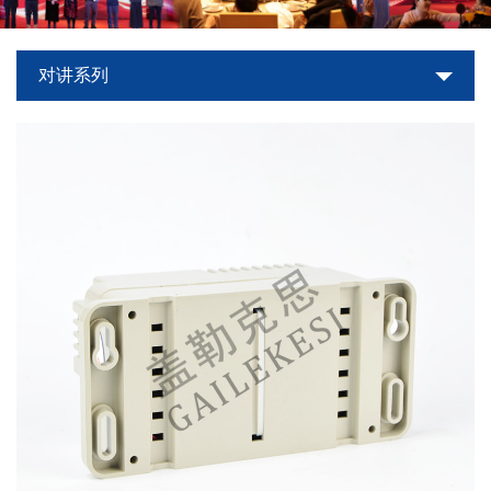
世
对讲系列
界
杯
平
台-
世
界
杯
（中
国）