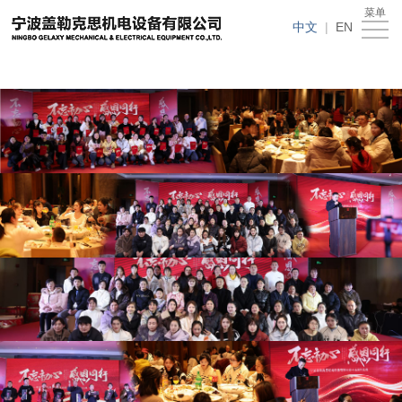
在线买世界杯平台
菜单
在
中文
|
EN
线
关
买
于
新
世
我
闻
产
界
们
动
品
人
杯
态
中
才
下
平
心
招
载
客
台
聘
中
户
在
心
留
线
言
买