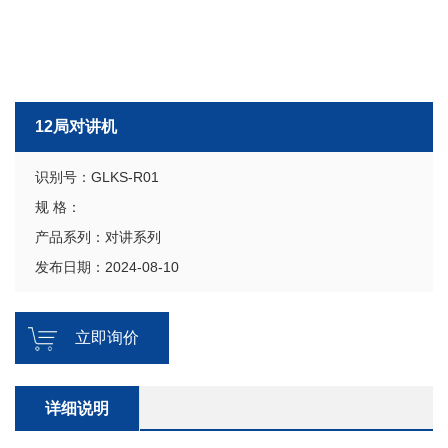
12局对讲机
识别号：GLKS-R01
规 格：
产品系列：对讲系列
发布日期：2024-08-10
立即询价
详细说明