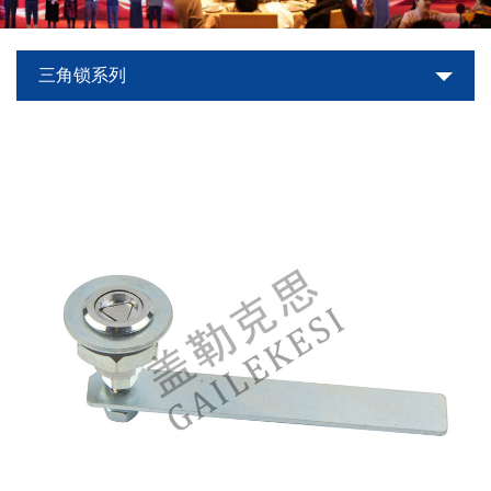
世
三角锁系列
界
杯
平
台-
世
界
杯
（中
国）