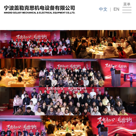
在线买世界杯平台
菜单
在
中文
|
EN
线
关
买
于
新
世
我
闻
产
界
们
动
品
人
杯
态
中
才
下
平
心
招
载
客
台
聘
中
户
在
心
留
线
言
买