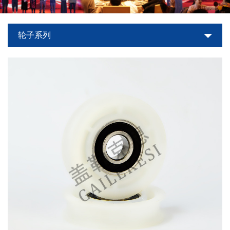
世
轮子系列
界
杯
平
台-
世
界
杯
（中
国）