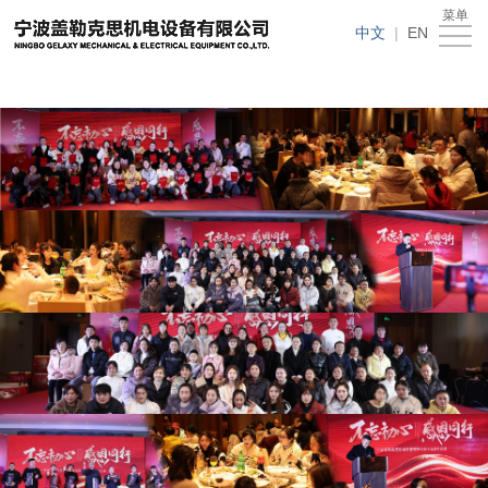
在线买世界杯平台
菜单
在
中文
|
EN
线
关
买
于
新
世
我
闻
产
界
们
动
品
人
杯
态
中
才
下
平
心
招
载
客
台
聘
中
户
在
心
留
线
言
买