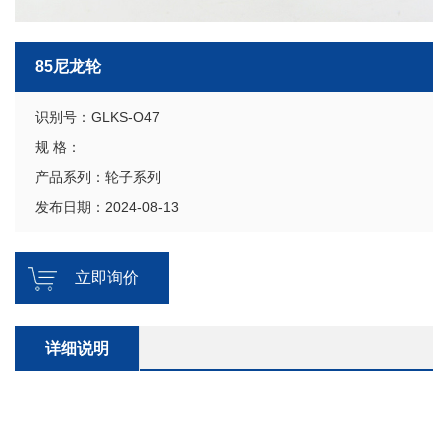
85尼龙轮
识别号：GLKS-O47
规 格：
产品系列：轮子系列
发布日期：2024-08-13
立即询价
详细说明