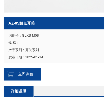
AZ-05触点开关
识别号：GLKS-M08
规 格：
产品系列：开关系列
发布日期：2025-01-14
立即询价
详细说明