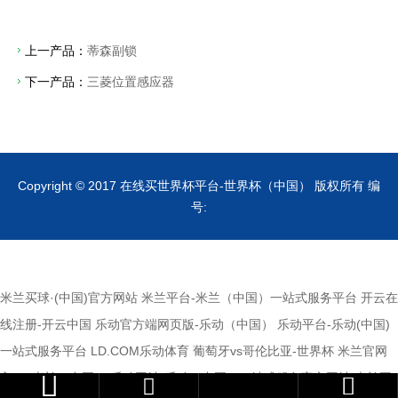
上一产品：
蒂森副锁
下一产品：
三菱位置感应器
Copyright © 2017 在线买世界杯平台-世界杯（中国） 版权所有 编
号:
米兰买球·(中国)官方网站
米兰平台-米兰（中国）一站式服务平台
开云在
线注册-开云中国
乐动官方端网页版-乐动（中国）
乐动平台-乐动(中国)
一站式服务平台
LD.COM乐动体育
葡萄牙vs哥伦比亚-世界杯
米兰官网

入口_米兰（中国）
乐动网站-乐动（中国）一站式服务官方网站
米兰平
