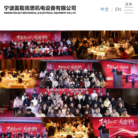
在线买世界杯平台
菜单
在
中文
|
EN
线
关
买
于
新
世
我
闻
产
界
们
动
品
人
杯
态
中
才
下
平
心
招
载
客
台
聘
中
户
在
心
留
线
言
买