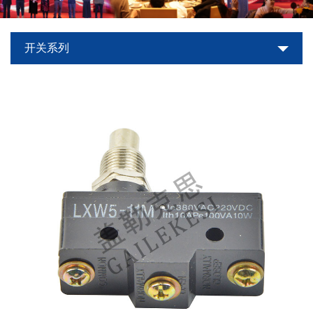
世
开关系列
界
杯
平
台-
世
界
杯
（中
国）