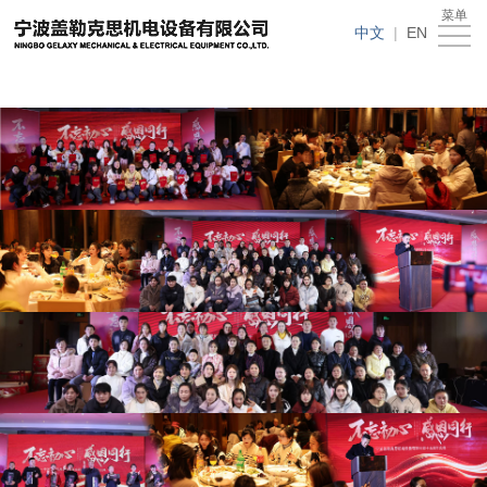
在线买世界杯平台
菜单
在
中文
|
EN
线
关
买
于
新
世
我
闻
产
界
们
动
品
人
杯
态
中
才
下
平
心
招
载
客
台
聘
中
户
在
心
留
线
言
买