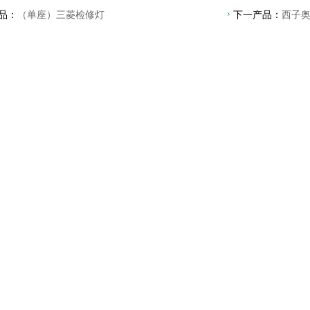
品：
（单座）三菱检修灯
下一产品：
西子