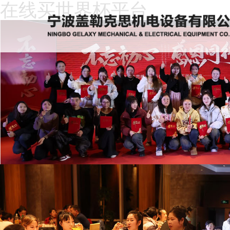
在线买世界杯平台
在
线
关
买
于
新
世
我
闻
产
界
们
动
品
人
杯
态
中
才
下
平
心
招
载
客
台
聘
中
户
在
心
留
线
言
买