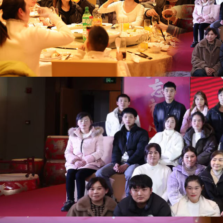
世
界
杯
平
台-
世
界
杯
（中
国）