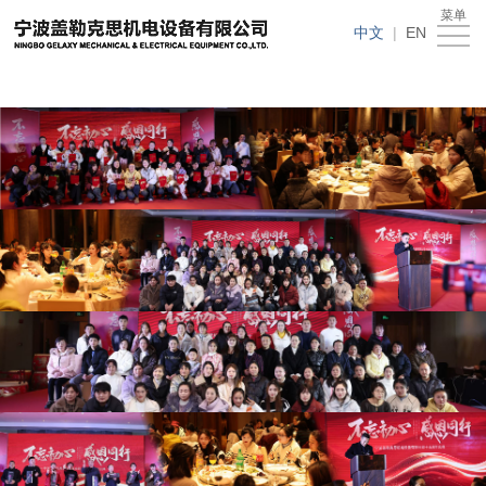
在线买世界杯平台
菜单
在
中文
|
EN
线
关
买
于
新
世
我
闻
产
界
们
动
品
人
杯
态
中
才
下
平
心
招
载
客
台
聘
中
户
在
心
留
线
言
买