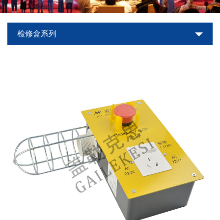
世
检修盒系列
界
杯
平
台-
世
界
杯
（中
国）