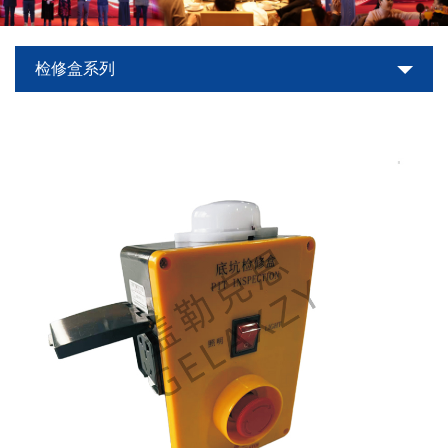
世
检修盒系列
界
杯
平
台-
世
界
杯
（中
国）