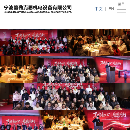
在线买世界杯平台
菜单
在
中文
|
EN
线
关
买
于
新
世
我
闻
产
界
们
动
品
人
杯
态
中
才
下
平
心
招
载
客
台
聘
中
户
在
心
留
线
言
买