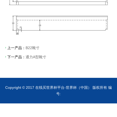
上一产品：
B22靴寸
下一产品：
通力A型靴寸
Copyright © 2017 在线买世界杯平台-世界杯（中国） 版权所有 编
号: