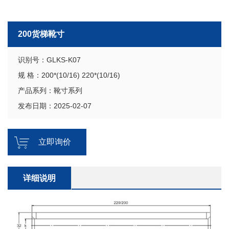
200货梯靴寸
识别号：GLKS-K07
规 格：200*(10/16) 220*(10/16)
产品系列：靴寸系列
发布日期：2025-02-07
立即询价
详细说明