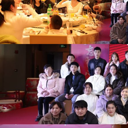
世
界
杯
平
台-
世
界
杯
（中
国）