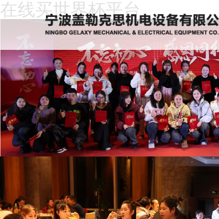
在线买世界杯平台
在
线
关
买
于
新
世
我
闻
产
界
们
动
品
人
杯
态
中
才
下
平
心
招
载
客
台
聘
中
户
在
心
留
线
言
买