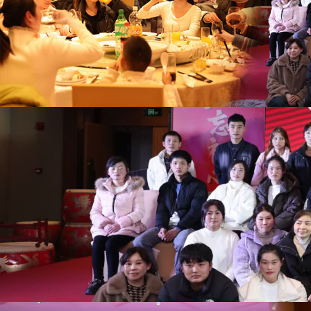
世
界
杯
平
台-
世
界
杯
（中
国）