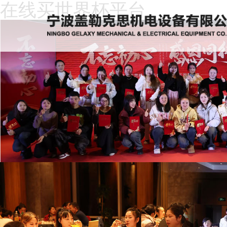
在线买世界杯平台
在
线
关
买
于
新
世
我
闻
产
界
们
动
品
人
杯
态
中
才
下
平
心
招
载
客
台
聘
中
户
在
心
留
线
言
买