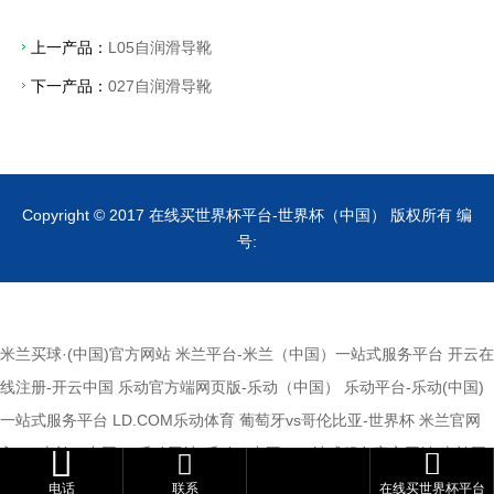
上一产品：
L05自润滑导靴
下一产品：
027自润滑导靴
Copyright © 2017 在线买世界杯平台-世界杯（中国） 版权所有 编
号:
米兰买球·(中国)官方网站
米兰平台-米兰（中国）一站式服务平台
开云在
线注册-开云中国
乐动官方端网页版-乐动（中国）
乐动平台-乐动(中国)
一站式服务平台
LD.COM乐动体育
葡萄牙vs哥伦比亚-世界杯
米兰官网

入口_米兰（中国）
乐动网站-乐动（中国）一站式服务官方网站
米兰平

台-米兰官方网站（中国）
电话
联系
在线买世界杯平台