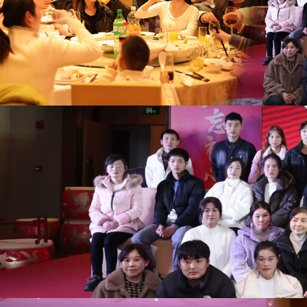
世
界
杯
平
台-
世
界
杯
（中
国）