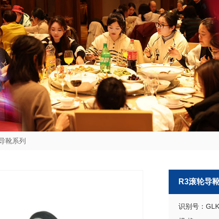
导靴系列
R3滚轮导
识别号：GLK