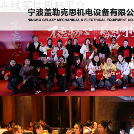
在线买世界杯平台
在
线
关
买
于
新
世
我
闻
产
界
们
动
品
人
杯
态
中
才
下
平
心
招
载
客
台
聘
中
户
在
心
留
线
言
买