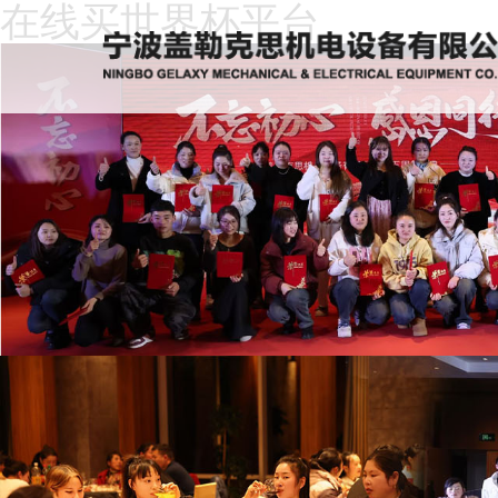
在线买世界杯平台
在
线
关
买
于
新
世
我
闻
产
界
们
动
品
人
杯
态
中
才
下
平
心
招
载
客
台
聘
中
户
在
心
留
线
言
买