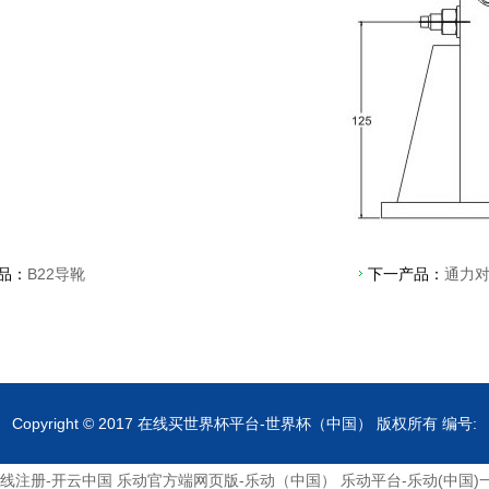
品：
B22导靴
下一产品：
通力
Copyright © 2017 在线买世界杯平台-世界杯（中国） 版权所有 编号:
线注册-开云中国
乐动官方端网页版-乐动（中国）
乐动平台-乐动(中国