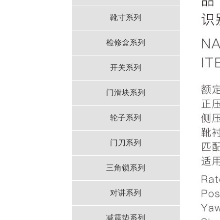
靴寸系列
检修盒系列
开关系列
门滑块系列
轮子系列
门刀系列
三角锁系列
对讲系列
减震垫系列