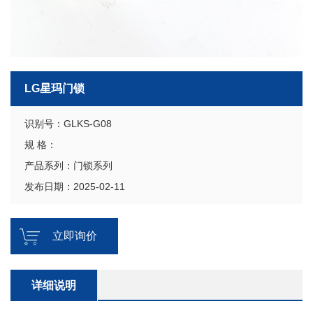
LG星玛门锁
识别号：GLKS-G08
规 格：
产品系列：门锁系列
发布日期：2025-02-11
立即询价
详细说明