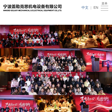
在线买世界杯平台
菜单
在
中文
|
EN
线
关
买
于
新
世
我
闻
产
界
们
动
品
人
杯
态
中
才
下
平
心
招
载
客
台
聘
中
户
在
心
留
线
言
买