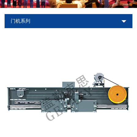
世
门机系列
界
杯
平
台-
世
界
杯
（中
国）