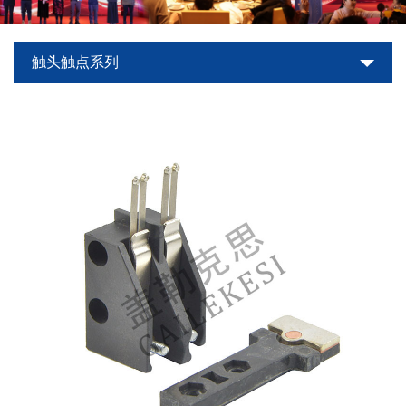
世
触头触点系列
界
杯
平
台-
世
界
杯
（中
国）