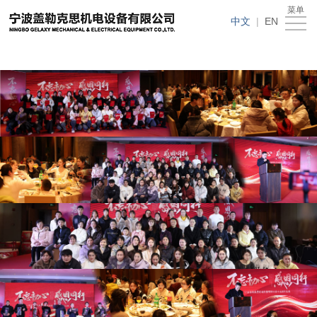
在线买世界杯平台
菜单
在
中文
|
EN
线
关
买
于
新
世
我
闻
产
界
们
动
品
人
杯
态
中
才
下
平
心
招
载
客
台
聘
中
户
在
心
留
线
言
买