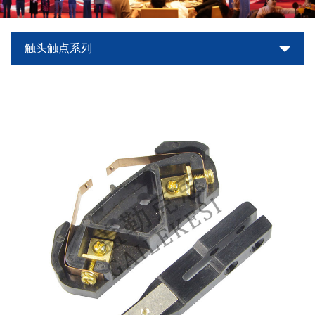
世
触头触点系列
界
杯
平
台-
世
界
杯
（中
国）