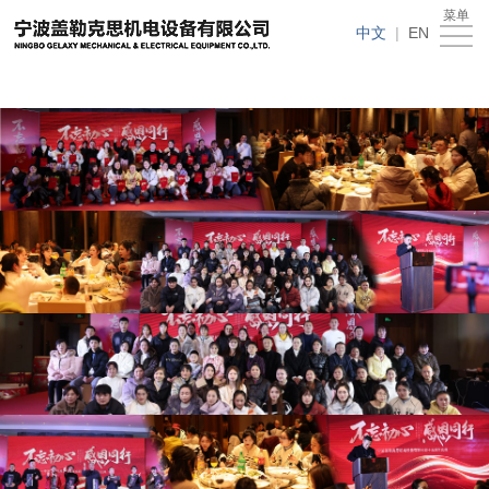
在线买世界杯平台
菜单
在
中文
|
EN
线
关
买
于
新
世
我
闻
产
界
们
动
品
人
杯
态
中
才
下
平
心
招
载
客
台
聘
中
户
在
心
留
线
言
买