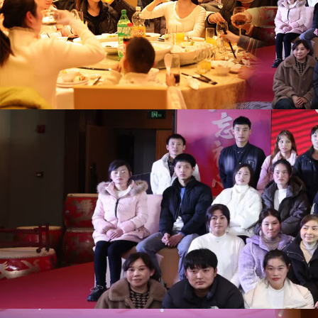
世
界
杯
平
台-
世
界
杯
（中
国）