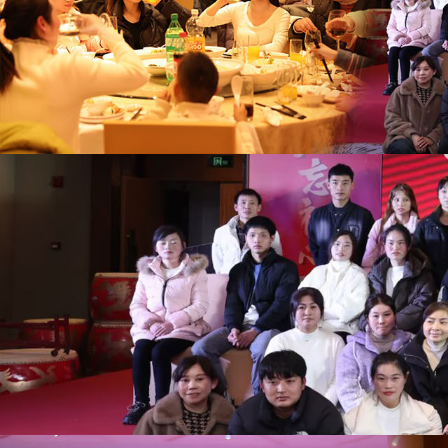
世
界
杯
平
台-
世
界
杯
（中
国）