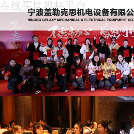
在线买世界杯平台
在
线
关
买
于
新
世
我
闻
产
界
们
动
品
人
杯
态
中
才
下
平
心
招
载
客
台
聘
中
户
在
心
留
线
言
买