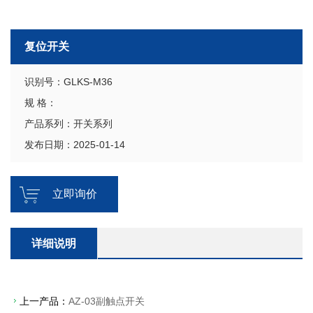
复位开关
识别号：GLKS-M36
规 格：
产品系列：开关系列
发布日期：2025-01-14
立即询价
详细说明
上一产品：
AZ-03副触点开关